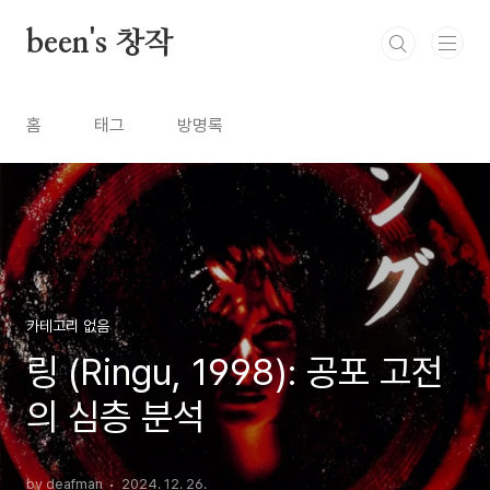
본문 바로가기
been's 창작
홈
태그
방명록
카테고리 없음
링 (Ringu, 1998): 공포 고전
의 심층 분석
by deafman
2024. 12. 26.